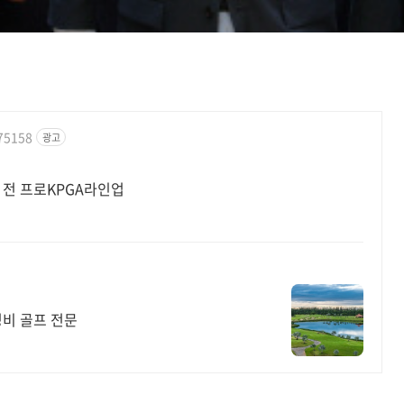
975158
광고
, 전 프로KPGA라인업
성비 골프 전문