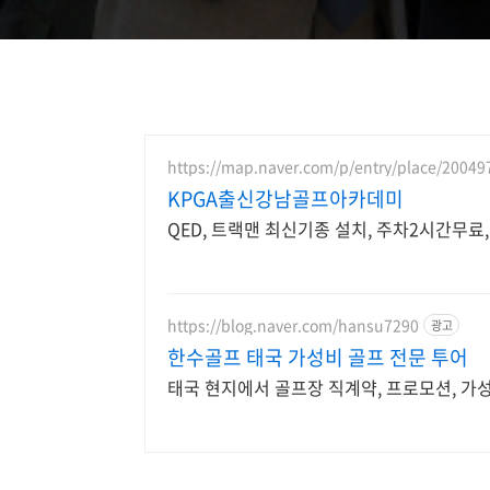
https://map.naver.com/p/entry/place/2004
KPGA출신강남골프아카데미
QED, 트랙맨 최신기종 설치, 주차2시간무료
https://blog.naver.com/hansu7290
광고
한수골프 태국 가성비 골프 전문 투어
태국 현지에서 골프장 직계약, 프로모션, 가