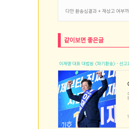
다만 환송심결과 + 재상고 여부
같이보면 좋은글
이재명 대표 대법원 <파기환송> - 선고