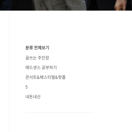
분류 전체보기
글쓰는 주인장
애드센스 공부하기
콘서트&페스티벌&핫플
5
내돈내산