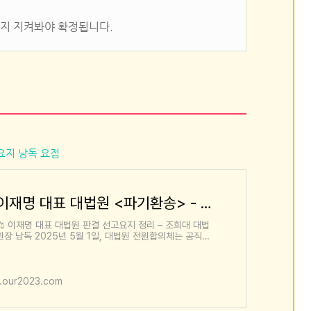
까지 지켜봐야 확정됩니다.
요지 낭독 요점
이재명 대표 대법원 <파기환송> - 선고요지 낭독 요점
⚖️ 이재명 대표 대법원 판결 선고요지 정리 – 조희대 대법
원장 낭독 2025년 5월 1일, 대법원 전원합의체는 공직선
거법 위반 혐의로 기소된 이재명 더불어민주당 대표 사건
에 대해 원심을 파기
1.our2023.com