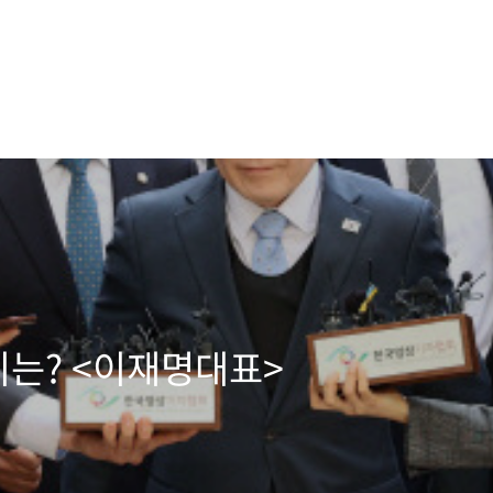
는? <이재명대표>