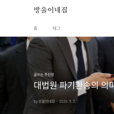
본문 바로가기
방울이네집
홈
태그
글쓰는 주인장
대법원 파기환송의 의미
by 방울이네집
2025. 5. 2.