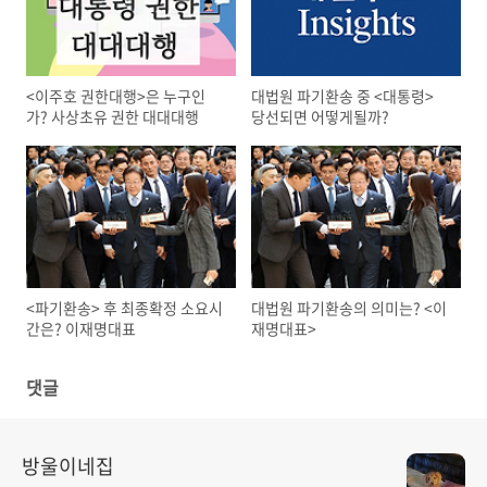
<이주호 권한대행>은 누구인
대법원 파기환송 중 <대통령>
가? 사상초유 권한 대대대행
당선되면 어떻게될까?
<파기환송> 후 최종확정 소요시
대법원 파기환송의 의미는? <이
간은? 이재명대표
재명대표>
댓글
방울이네집