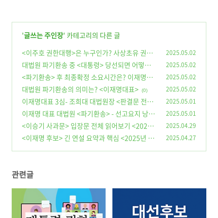
'
글쓰는 주인장
' 카테고리의 다른 글
<이주호 권한대행>은 누구인가? 사상초유 권한
2025.05.02
대대대행
대법원 파기환송 중 <대통령> 당선되면 어떻게될
2025.05.02
(2)
까?
<파기환송> 후 최종확정 소요시간은? 이재명대
2025.05.02
(0)
표
대법원 파기환송의 의미는? <이재명대표>
2025.05.02
(2)
(0)
이재명대표 3심- 조희대 대법원장 <판결문 전문>
2025.05.01
공유합니다.
이재명 대표 대법원 <파기환송> - 선고요지 낭독
2025.05.01
(0)
요점
<이승기 사과문> 입장문 전체 읽어보기 <2025.
2025.04.29
(1)
4.29>
<이재명 후보> 긴 연설 요약과 핵심 <2025년 4
2025.04.27
(1)
월 27일 킨텍스>
(1)
관련글