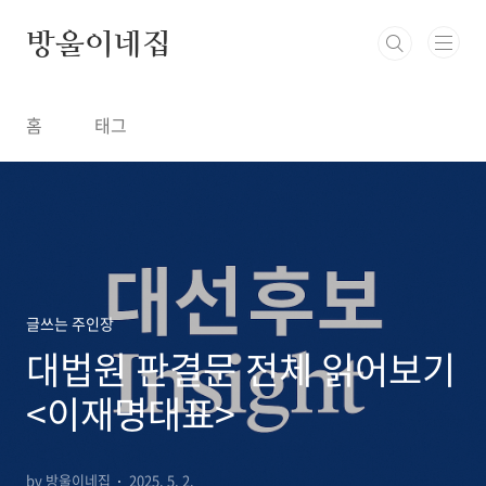
본문 바로가기
방울이네집
홈
태그
글쓰는 주인장
대법원 판결문 전체 읽어보기
<이재명대표>
by 방울이네집
2025. 5. 2.