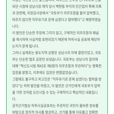
되던 시점에 성남시장 재직 당시 백현동 부지의 민간업자 특혜 의혹
과 관련해, 국정감사장에서 “국토부가 의무조항을 들어 압박했고,
따르지 않으면 직무유기로 문제 삼겠다고 협박했다”고 해명하였습
니다.
이 발언은 단순한 주장에 그치지 않고, 구체적인 의무조항과 패널
을 제시하며 사실처럼 표현되었기 때문에 허위사실 공표에 해당하
는지가 문제 됩니다.
그러나 실제로는 용도지역 상향은 성남시의 자체 결정이었고, 국토
부는 단순한 협조 공문만 보냈습니다. 국토부는 성남시의 질의에
대해 “혁신도시법 제43조 제6항의 의무조항과 무관하다”는 명확한
입장을 밝혔고, 이후에도 입장은 변함없었습니다.
그럼에도 불구하고 피고인은 “직무유기로 문제 삼겠다는 협박을 받
았다”는 허위 발언을 하였고, 이 발언은 선거인에게 국토부가 압박
을 가한 것처럼 오인시킬 수 있는 구체적이고 핵심적인 내용입니
다.
공직선거법상 허위사실공표죄는 주권자인 국민이 올바른 정보를
바탕으로 정치적 의사를 형성하고, 선거를 통해 자유롭고 정확한