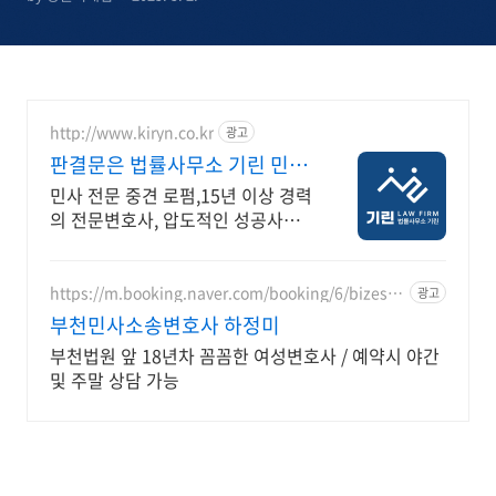
http://www.kiryn.co.kr
광고
판결문은 법률사무소 기린 민사
소송 수많은 승소사례
민사 전문 중견 로펌,15년 이상 경력
의 전문변호사, 압도적인 성공사례
증거와 절차가 승패를 결정합니다.
실력으로 증명된 로펌 법률사무소
기린입니다.
https://m.booking.naver.com/booking/6/bizes/1
광고
47504
부천민사소송변호사 하정미
부천법원 앞 18년차 꼼꼼한 여성변호사 / 예약시 야간
및 주말 상담 가능